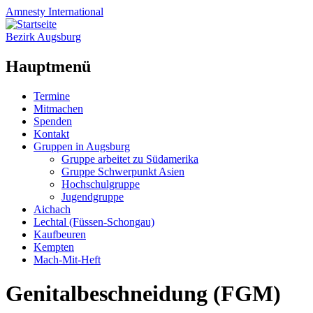
Amnesty
International
Bezirk Augsburg
Hauptmenü
Zum
Termine
Inhalt
Mitmachen
springen
Spenden
Kontakt
Gruppen in Augsburg
Gruppe arbeitet zu Südamerika
Gruppe Schwerpunkt Asien
Hochschulgruppe
Jugendgruppe
Aichach
Lechtal (Füssen-Schongau)
Kaufbeuren
Kempten
Mach-Mit-Heft
Genitalbeschneidung (FGM)